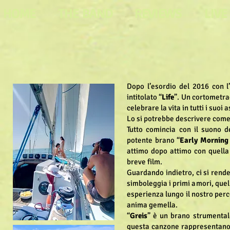
HOME
THE BAND
REVIEWS
LIVE
Dopo l’esordio del 2016 con l
intitolato “
Life
”. Un cortometra
celebrare la vita in tutti i suoi a
Lo si potrebbe descrivere come
Tutto comincia con il suono d
potente brano “
Early Morning
attimo dopo attimo con quella
breve film.
Guardando indietro, ci si rende
simboleggia i primi amori, quel
esperienza lungo il nostro per
anima gemella.
“
Greis
” è un brano strumental
questa canzone rappresentano i